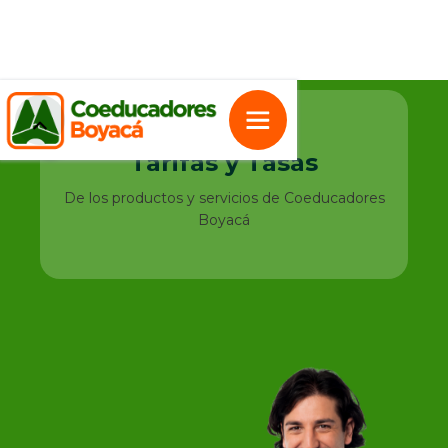
Tarifas y Tasas
De los productos y servicios de Coeducadores
Boyacá