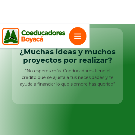
¿Muchas ideas y muchos
proyectos por realizar?
“No esperes más. Coeducadores tiene el
crédito que se ajusta a tus necesidades y te
ayuda a financiar lo que siempre has querido”