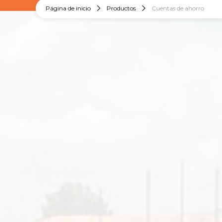
Página de inicio
Productos
Cuentas de ahorro
Maneja tu dinero cuando lo requieras y obtén