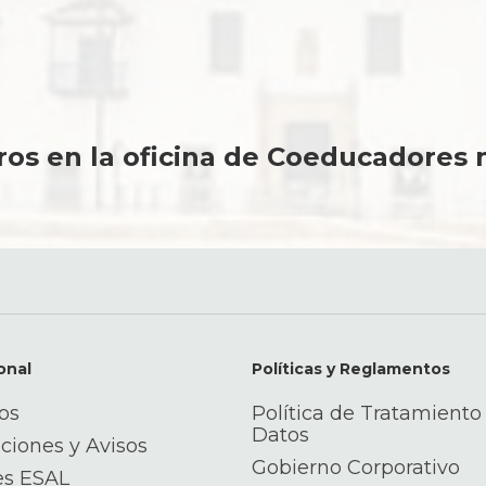
construyendo desde Ya su futuro
Conoce más
rros en la oficina de Coeducadores
onal
Políticas y Reglamentos
os
Política de Tratamiento
Datos
ciones y Avisos
Gobierno Corporativo
es ESAL