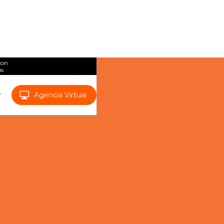
con
os
Agencia Virtual