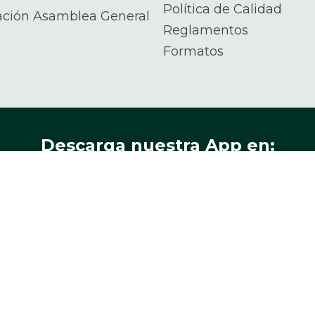
Política de Calidad
ación Asamblea General
Reglamentos
Formatos
Descarga nuestra App en:
ros de:
Vigilada por:
In